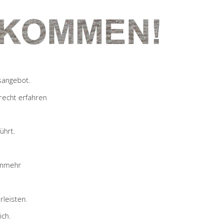
sangebot.
recht erfahren
ührt.
unmehr
leisten.
ich.