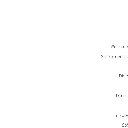
Wir freu
Sie können si
Die 
Durch
um so e
Stä